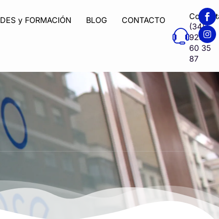
Contáct
ADES y FORMACIÓN
BLOG
CONTACTO
(34)
923
60 35
87